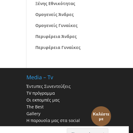
Ξένης Εθνικότητας
Ομογενείς Άνδρες
Ομογενείς Γυναίκες
Περιφέρεια Άνδρες
Περιφέρεια Γυναίκες
Media – Tv
Έντυπες Συνεντεύξεις
TV πρόγραμμα
Οι εκπομπές μας
The Best
Gallery
Καλέστε
με
Η παρουσία μας στα social