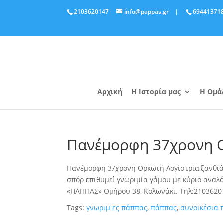
2103620147
info@pappas.gr
|
69441371
Αρχική
Η Ιστορία μας
Η Ομά
Πανέμορφη 37χρονη Ο
Πανέμορφη 37χρονη Ορκωτή Λογίστρια,ξανθιά,
σπόρ επιθυμεί γνωριμία γάμου με κύριο ανα
«ΠΑΠΠΑΣ» Ομήρου 38, Κολωνάκι. Τηλ:2103620
Tags:
γνωριμίες πάππας
,
πάππας
,
συνοικέσια 