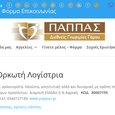
89
Φόρμα Επικοινωνίας
δα μας
Αγγελίες
Γίνετε μέλος – Φόρμα
Συχνές Ερωτήσ
ρκωτή Λογίστρια
 γαλανομάτα, πλούσια, γοητευτική αλλά και δυναμική με αγάπη σ
λόγων προσόντων. Διαμονή Ελλάδα ή Ν.Αφρική.
ΚΩΔ. 80007195
147, 6944137189,
www.pappas.gr
πάππας
,
σχέσεις πάππας