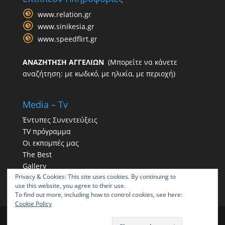
www.relation.gr
www.sinikesia.gr
www.speedflirt.gr
ΑΝΑΖΗΤΗΣΗ ΑΓΓΕΛΙΩΝ
(Μπορείτε να κάνετε
αναζήτηση: με κωδικό, με ηλικία, με περιοχή)
Media – Tv
Έντυπες Συνεντεύξεις
TV πρόγραμμα
Οι εκπομπές μας
The Best
Gallery
Privacy & Cookies: This site uses cookies. By continuing to
Η παρουσία μας στα social
use this website, you agree to their use.
To find out more, including how to control cookies, see here:
Cookie Policy
ΠΑΠΠΑΣ | Γραφείο συνοικεσίων | Γραφεία