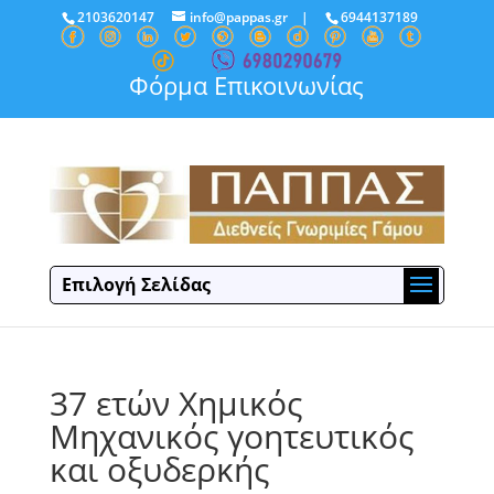
2103620147
info@pappas.gr
|
6944137189
Φόρμα Επικοινωνίας
Επιλογή Σελίδας
37 ετών Χημικός
Μηχανικός γοητευτικός
και οξυδερκής