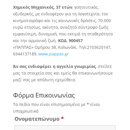
Χημικός Μηχανικός, 37 ετών
, γοητευτικός,
οξυδερκής, με ενδιαφέρον για τη λογοτεχνία, τον
κινηματογράφο και τις κοινωνικές δράσεις
, 70.000
ευρώ ετησίως, ακίνητα, αναζητά σύντροφο ζωής
εμφανίσιμη, δυναμική, που εκτιμά τη σταθερότητα
και την αρμονική ζωή.
ΚΩΔ. 900457
«ΠΑΠΠΑΣ» Ομήρου 38, Κολωνάκι. Τηλ:2103620147,
6944137189,
www.pappas.gr
Άν σας ενδιαφέρει η αγγελία γνωριμίας
, στείλτε
μας τα στοιχεία σας και εμείς θα επικοινωνήσουμε
μαζί σας με απόλυτη εχεμύθεια.
Φόρμα Επικοινωνίας
Τα πεδία που είναι επισημασμένα με
*
είναι
υποχρεωτικά
Ονοματεπώνυμο
*