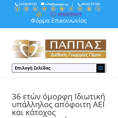
2103620147
info@pappas.gr
|
6944137189
Φόρμα Επικοινωνίας
Επιλογή Σελίδας
36 ετών όμορφη Ιδιωτική
υπάλληλος απόφοιτη ΑΕΙ
και κάτοχος