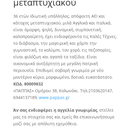
μεταπτυχιακού
36 ετών Ιδιωτική υπάλληλος, απόφοιτη ΑΕΙ και
κάτοχος μεταπτυχιακού, μιλά Αγγλικά και Ιταλικά,
είναι όμορφη, ψηλή, δυναμική, συμπονετική,
καλοπροαίρετη, έχει ενδιαφέροντα τις Καλές Τέχνες,
το διάβασμα, την μαγειρική και χόμπι την
γυμναστική
, το κολύμπι, τον χορό, τις πεζοπορίες,
είναι φιλόζωη και αγαπά τα ταξίδια. Είναι
οικονομικά ανεξάρτητη με μεγάλη πατρική
περιουσία. Επιθυμεί σοβαρή γνωριμία με νέο
μοντέρνο κύριο, μορφωμένο, δοτικό, ευκατάστατο.
ΚΩΔ. 80009832
«ΠΑΠΠΑΣ» Ομήρου 38, Κολωνάκι. Τηλ:2103620147,
6944137189,
www.pappas.gr
Άν σας ενδιαφέρει η αγγελία γνωριμίας
, στείλτε
μας τα στοιχεία σας και εμείς θα επικοινωνήσουμε
μαζί σας με απόλυτη εχεμύθεια.