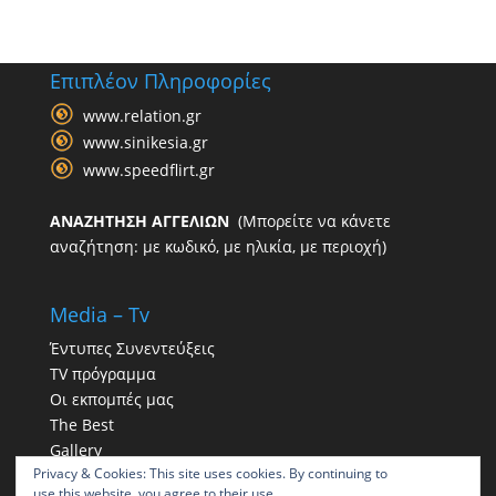
Επιπλέον Πληροφορίες
www.relation.gr
www.sinikesia.gr
www.speedflirt.gr
ΑΝΑΖΗΤΗΣΗ ΑΓΓΕΛΙΩΝ
(Μπορείτε να κάνετε
αναζήτηση: με κωδικό, με ηλικία, με περιοχή)
Media – Tv
Έντυπες Συνεντεύξεις
TV πρόγραμμα
Οι εκπομπές μας
The Best
Gallery
Privacy & Cookies: This site uses cookies. By continuing to
Η παρουσία μας στα social
use this website, you agree to their use.