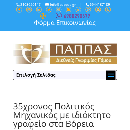
2103620147
info@pappas.gr
|
6944137189
Φόρμα Επικοινωνίας
Επιλογή Σελίδας
35χρονος Πολιτικός
Μηχανικός με ιδιόκτητο
γραφείο στα Βόρεια