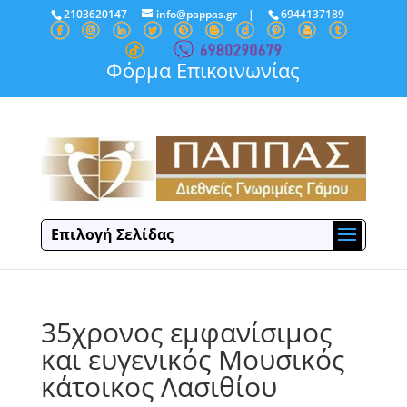
2103620147
info@pappas.gr
|
6944137189
Φόρμα Επικοινωνίας
Επιλογή Σελίδας
35χρονος εμφανίσιμος
και ευγενικός Μουσικός
κάτοικος Λασιθίου