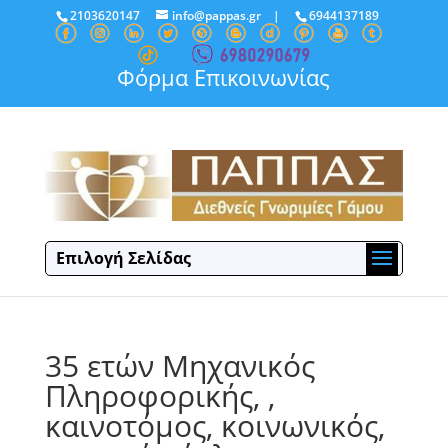
2103620147
info@pappas.gr
|
6944137189
Φόρμα Επικοινωνίας
Επιλογή Σελίδας
35 ετών Μηχανικός
Πληροφορικής, ,
καινοτόμος, κοινωνικός,