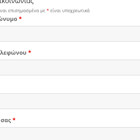
ικοινωνίας
ίναι επισημασμένα με
*
είναι υποχρεωτικά
ώνυμο
*
τηλεφώνου
*
 σας
*