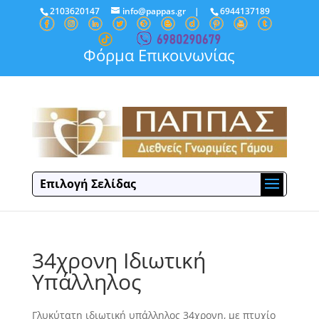
2103620147
info@pappas.gr
|
6944137189
Φόρμα Επικοινωνίας
Επιλογή Σελίδας
34χρονη Ιδιωτική
Υπάλληλος
Γλυκύτατη ιδιωτική υπάλληλος 34χρονη, με πτυχίο