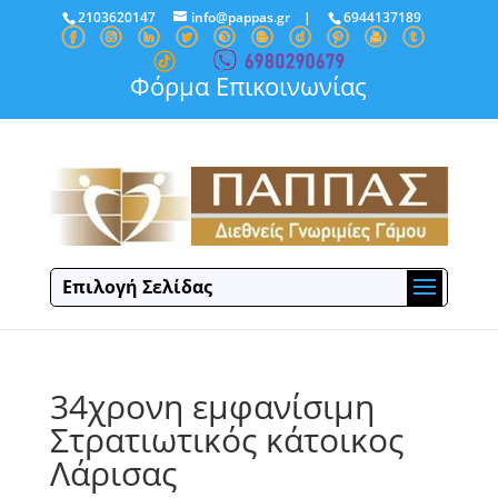
2103620147
info@pappas.gr
|
6944137189
Φόρμα Επικοινωνίας
Επιλογή Σελίδας
34χρονη εμφανίσιμη
Στρατιωτικός κάτοικος
Λάρισας