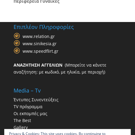
Περιφέρεια Γυναίκες
Επιπλέον Πληροφορίες
www.relation.gr
www.sinikesia.gr
www.speedflirt.gr
ΑΝΑΖΗΤΗΣΗ ΑΓΓΕΛΙΩΝ
(Μπορείτε να κάνετε
αναζήτηση: με κωδικό, με ηλικία, με περιοχή)
Media – Tv
Έντυπες Συνεντεύξεις
TV πρόγραμμα
Οι εκπομπές μας
The Best
Gallery
Privacy & Cookies: This site uses cookies. By continuing to
Η παρουσία μας στα social