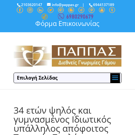
2103620147
info@pappas.gr
|
6944137189
Φόρμα Επικοινωνίας
Επιλογή Σελίδας
34 ετών ψηλός και
γυμνασμένος Ιδιωτικός
υπάλληλος απόφοιτος