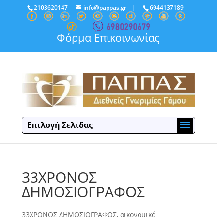
2103620147
info@pappas.gr
|
6944137189
Φόρμα Επικοινωνίας
Επιλογή Σελίδας
33ΧΡΟΝΟΣ
ΔΗΜΟΣΙΟΓΡΑΦΟΣ
33ΧΡΟΝΟΣ ΔΗΜΟΣΙΟΓΡΑΦΟΣ, οικονομικά