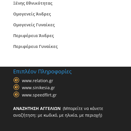
Ξένης Εθνικότητας
Ομογενείς Άνδρες
Ομογενείς Γυναίκες
Περιφέρεια Άνδρες
Περιφέρεια Γυναίκες
Επιπλέον Πληροφορίες
www.relation.gr
www.sinikesia.gr
www.speedflirt.gr
ΑΝΑΖΗΤΗΣΗ ΑΓΓΕΛΙΩΝ
(Μπορείτε να κάνετε
αναζήτηση: με κωδικό, με ηλικία, με περιοχή)