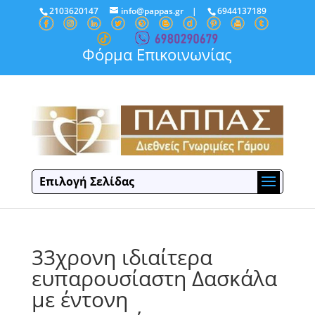
2103620147
info@pappas.gr
|
6944137189
Φόρμα Επικοινωνίας
Επιλογή Σελίδας
33χρονη ιδιαίτερα
ευπαρουσίαστη Δασκάλα
με έντονη