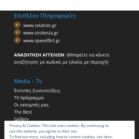
Επιπλέον Πληροφορίες
www.relation.gr
www.sinikesia.gr
www.speedflirt.gr
ΑΝΑΖΗΤΗΣΗ ΑΓΓΕΛΙΩΝ
(Μπορείτε να κάνετε
αναζήτηση: με κωδικό, με ηλικία, με περιοχή)
Media – Tv
Έντυπες Συνεντεύξεις
TV πρόγραμμα
Οι εκπομπές μας
The Best
Gallery
Privacy & Cookies: This site uses cookies. By continuing to
Η παρουσία μας στα social
use this website, you agree to their use.
To find out more, including how to control cookies, see here: