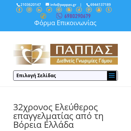
2103620147
info@pappas.gr
|
6944137189
Φόρμα Επικοινωνίας
Επιλογή Σελίδας
32χρονος Ελεύθερος
επαγγελματίας από τη
Βόρεια Ελλάδα