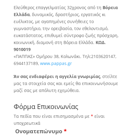
Ελεύθερος επαγγελματίας 32χρονος από τη
Βόρεια
Ελλάδα
, δυναμικός, δραστήριος, εργατικός κι
ευέλικτος, με αγαπημένες συνήθειες το
γυμναστήριο, την ορειβασία, τον εθελοντισμό,
ευκατάστατος, επιθυμεί
σύντροφο ζωής πρόσχαρη,
κοινωνική, διαμονή στη Βόρεια Ελλάδα.
ΚΩΔ.
9010019
«ΠΑΠΠΑΣ» Ομήρου 38, Κολωνάκι. Τηλ:2103620147,
6944137189,
www.pappas.gr
Άν σας ενδιαφέρει η αγγελία γνωριμίας
, στείλτε
μας τα στοιχεία σας και εμείς θα επικοινωνήσουμε
μαζί σας με απόλυτη εχεμύθεια.
Φόρμα Επικοινωνίας
Τα πεδία που είναι επισημασμένα με
*
είναι
υποχρεωτικά
Ονοματεπώνυμο
*