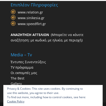
Επιπλέον Πληροφορίες
www.relation.gr
www.sinikesia.gr
www.speedflirt.gr
ΑΝΑΖΗΤΗΣΗ ΑΓΓΕΛΙΩΝ
(Μπορείτε να κάνετε
αναζήτηση: με κωδικό, με ηλικία, με περιοχή)
Media – Tv
Έντυπες Συνεντεύξεις
TV πρόγραμμα
Οι εκπομπές μας
The Best
Gallery
Privacy & Cookies: This site uses cookies. By continuing to
Η παρουσία μας στα social
use this website, you agree to their use.
To find out more, including how to control cookies, see here:
Cookie Policy