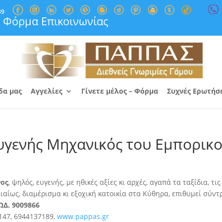
89
Φόρμα Επικοινωνίας
δα μας
Αγγελίες
Γίνετε μέλος – Φόρμα
Συχνές Ερωτήσ
υγενής Μηχανικός του Εμπορικ
νος
, ψηλός, ευγενής, με ηθικές αξίες κι αρχές, αγαπά τα ταξίδια, τις
νιαίως, διαμέρισμα κι εξοχική κατοικία στα Κύθηρα, επιθυμεί σύν
ΩΔ. 9009866
147, 6944137189,
www.pappas.gr