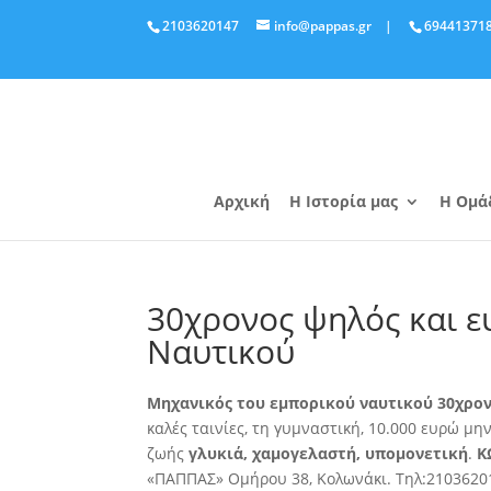
2103620147
info@pappas.gr
|
69441371
Αρχική
Η Ιστορία μας
Η Ομά
30χρονος ψηλός και ε
Ναυτικού
Μηχανικός του εμπορικού ναυτικού 30χρο
καλές ταινίες
, τη γυμναστική, 10.000 ευρώ μη
ζωής
γλυκιά, χαμογελαστή, υπομονετική
.
Κ
«ΠΑΠΠΑΣ» Ομήρου 38, Κολωνάκι. Τηλ:2103620