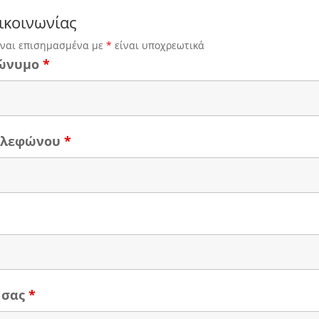
ικοινωνίας
ίναι επισημασμένα με
*
είναι υποχρεωτικά
ώνυμο
*
τηλεφώνου
*
 σας
*