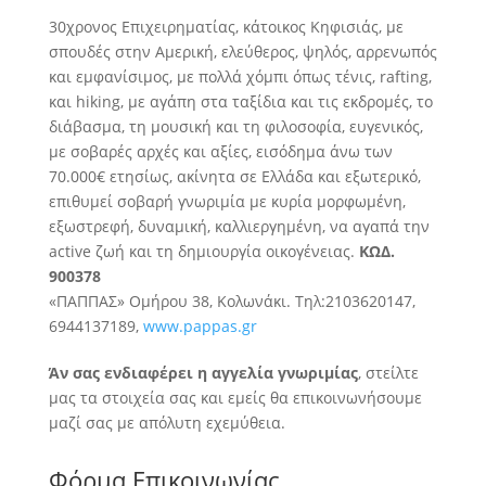
30χρονος Επιχειρηματίας, κάτοικος Κηφισιάς, με
σπουδές στην Αμερική, ελεύθερος, ψηλός, αρρενωπός
και εμφανίσιμος, με πολλά χόμπι όπως τένις, rafting,
και hiking, με αγάπη στα ταξίδια και τις εκδρομές, το
διάβασμα, τη μουσική
και τη φιλοσοφία, ευγενικός,
με σοβαρές αρχές και αξίες, εισόδημα άνω των
70.000€ ετησίως, ακίνητα σε Ελλάδα και εξωτερικό,
επιθυμεί σοβαρή γνωριμία με κυρία μορφωμένη,
εξωστρεφή, δυναμική, καλλιεργημένη, να αγαπά την
active ζωή και τη δημιουργία οικογένειας.
ΚΩΔ.
900378
«ΠΑΠΠΑΣ» Ομήρου 38, Κολωνάκι. Τηλ:2103620147,
6944137189,
www.pappas.gr
Άν σας ενδιαφέρει η αγγελία γνωριμίας
, στείλτε
μας τα στοιχεία σας και εμείς θα επικοινωνήσουμε
μαζί σας με απόλυτη εχεμύθεια.
Φόρμα Επικοινωνίας