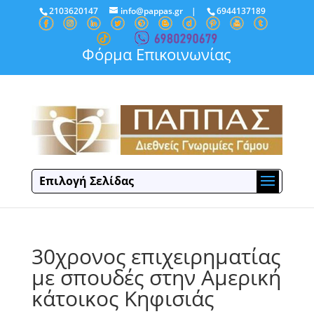
2103620147
info@pappas.gr
|
6944137189
Φόρμα Επικοινωνίας
Επιλογή Σελίδας
30χρονος επιχειρηματίας
με σπουδές στην Αμερική
κάτοικος Κηφισιάς