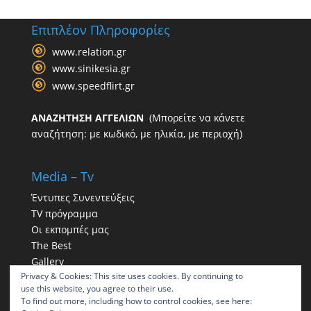
Επιπλέον Πληροφορίες
www.relation.gr
www.sinikesia.gr
www.speedflirt.gr
ΑΝΑΖΗΤΗΣΗ ΑΓΓΕΛΙΩΝ
(Μπορείτε να κάνετε
αναζήτηση: με κωδικό, με ηλικία, με περιοχή)
Media – Tv
Έντυπες Συνεντεύξεις
TV πρόγραμμα
Οι εκπομπές μας
The Best
Gallery
Privacy & Cookies: This site uses cookies. By continuing to
Η παρουσία μας στα social
use this website, you agree to their use.
To find out more, including how to control cookies, see here: