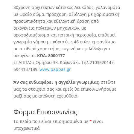
30χρονη αρχιτέκτων κάτοικος Λευκάδας, γαλανομάτα
με ωραίο σώμα, πρόσχαρη, αξιόλογη με χαρισματική
προσωπικότητα και εθελοντική δράση από
οικογένεια πολιτικών μηχανικών
, με
οροφοδιαμέρισμα και πατρική περιουσία, επιθυμεί
γνωριμία γάμου με κύριο έως 46 ετών, εμφανίσιμο
με σταθερό χαρακτήρα, ευγενή και φιλόδοξο για
οικογένεια.
ΚΩΔ. 8000177
«ΠΑΠΠΑΣ» Ομήρου 38, Κολωνάκι. Τηλ:2103620147,
6944137189,
www.pappas.gr
Άν σας ενδιαφέρει η αγγελία γνωριμίας
, στείλτε
μας τα στοιχεία σας και εμείς θα επικοινωνήσουμε
μαζί σας με απόλυτη εχεμύθεια.
Φόρμα Επικοινωνίας
Τα πεδία που είναι επισημασμένα με
*
είναι
υποχρεωτικά