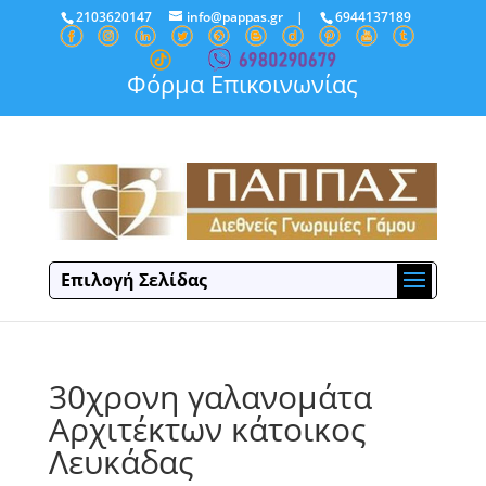
2103620147
info@pappas.gr
|
6944137189
Φόρμα Επικοινωνίας
Επιλογή Σελίδας
30χρονη γαλανομάτα
Αρχιτέκτων κάτοικος
Λευκάδας