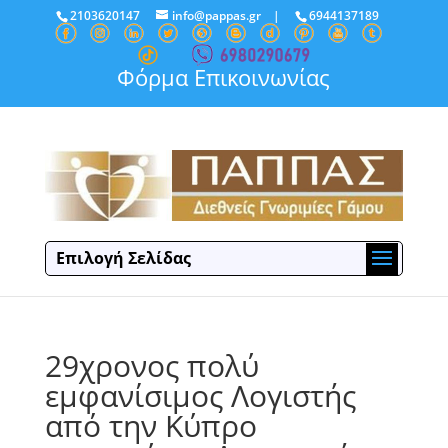
2103620147
info@pappas.gr
|
6944137189
Φόρμα Επικοινωνίας
Επιλογή Σελίδας
29χρονος πολύ
εμφανίσιμος Λογιστής
από την Κύπρο