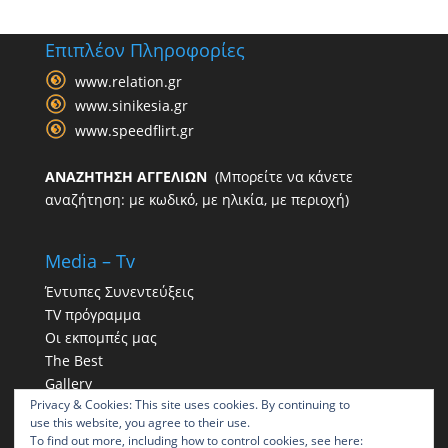
Επιπλέον Πληροφορίες
www.relation.gr
www.sinikesia.gr
www.speedflirt.gr
ΑΝΑΖΗΤΗΣΗ ΑΓΓΕΛΙΩΝ
(Μπορείτε να κάνετε
αναζήτηση: με κωδικό, με ηλικία, με περιοχή)
Media – Tv
Έντυπες Συνεντεύξεις
TV πρόγραμμα
Οι εκπομπές μας
The Best
Gallery
Privacy & Cookies: This site uses cookies. By continuing to
Η παρουσία μας στα social
use this website, you agree to their use.
To find out more, including how to control cookies, see here: