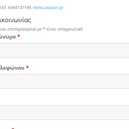
147, 6944137189,
www.pappas.gr
ικοινωνίας
ίναι επισημασμένα με
*
είναι υποχρεωτικά
ώνυμο
*
τηλεφώνου
*