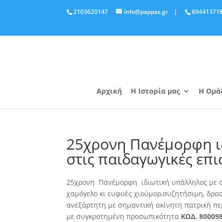
2103620147
info@pappas.gr
|
69441371
Αρχική
Η Ιστορία μας
Η Ομά
25χρονη Πανέμορφη ι
στις παιδαγωγικές επι
25χρονη Πανέμορφη ιδιωτική υπάλληλος με σπ
χαμόγελο κι ευφυές χιούμορ,
συζητήσιμη, δραστ
ανεξάρτητη με σημαντική ακίνητη πατρική πε
με συγκροτημένη προσωπικότητα
ΚΩΔ. 80009