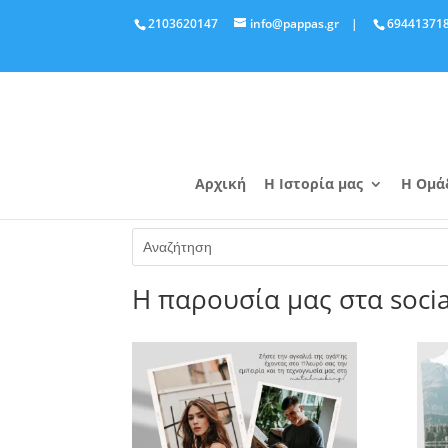
2103620147
info@pappas.gr
|
69441371
Αρχική
Η Ιστορία μας
Η Ομά
Η παρουσία μας στα socia