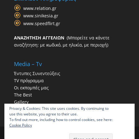
www.relation.gr
www.sinikesia.gr
www.speedflirt.gr
ΑΝΑΖΗΤΗΣΗ ΑΓΓΕΛΙΩΝ
(Μπορείτε να κάνετε
αναζήτηση: με κωδικό, με ηλικία, με περιοχή)
Media – Tv
Έντυπες Συνεντεύξεις
TV πρόγραμμα
Οι εκπομπές μας
The Best
Gallery
Privacy & Cookies: This site uses cookies. By continuing to
Η παρουσία μας στα social
use this website, you agree to their use.
To find out more, including how to control cookies, see here:
Cookie Policy
ΠΑΠΠΑΣ | Γραφείο συνοικεσίων | Γραφεία