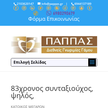
2103620147
info@pappas.gr
|
6944137189
Φόρμα Επικοινωνίας
Επιλογή Σελίδας
83χρονος συνταξιούχος,
ψηλός,
ΚΑΤΟΙΚΟΣ ΜΕΓΑΡΩΝ