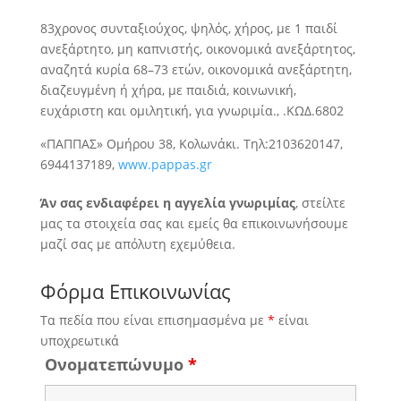
83χρονος συνταξιούχος, ψηλός,
χήρος, με 1 παιδί
ανεξάρτητο, μη καπνιστής, οικονομικά ανεξάρτητος,
αναζητά κυρία 68–73 ετών, οικονομικά ανεξάρτητη,
διαζευγμένη ή χήρα, με παιδιά, κοινωνική,
ευχάριστη και ομιλητική, για γνωριμία., .ΚΩΔ.6802
«ΠΑΠΠΑΣ» Ομήρου 38, Κολωνάκι. Τηλ:2103620147,
6944137189,
www.pappas.gr
Άν σας ενδιαφέρει η αγγελία γνωριμίας
, στείλτε
μας τα στοιχεία σας και εμείς θα επικοινωνήσουμε
μαζί σας με απόλυτη εχεμύθεια.
Φόρμα Επικοινωνίας
Τα πεδία που είναι επισημασμένα με
*
είναι
υποχρεωτικά
Ονοματεπώνυμο
*