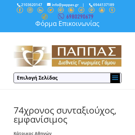
2103620147
info@pappas.gr
|
6944137189
Φόρμα Επικοινωνίας
Επιλογή Σελίδας
74χρονος συνταξιούχος,
εμφανίσιμος
Κάτοικος Αθηνών