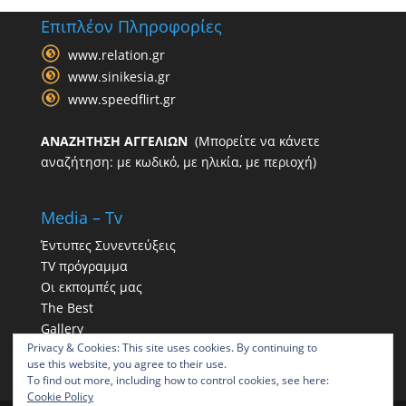
Επιπλέον Πληροφορίες
www.relation.gr
www.sinikesia.gr
www.speedflirt.gr
ΑΝΑΖΗΤΗΣΗ ΑΓΓΕΛΙΩΝ
(Μπορείτε να κάνετε
αναζήτηση: με κωδικό, με ηλικία, με περιοχή)
Media – Tv
Έντυπες Συνεντεύξεις
TV πρόγραμμα
Οι εκπομπές μας
The Best
Gallery
Privacy & Cookies: This site uses cookies. By continuing to
Η παρουσία μας στα social
use this website, you agree to their use.
To find out more, including how to control cookies, see here:
Cookie Policy