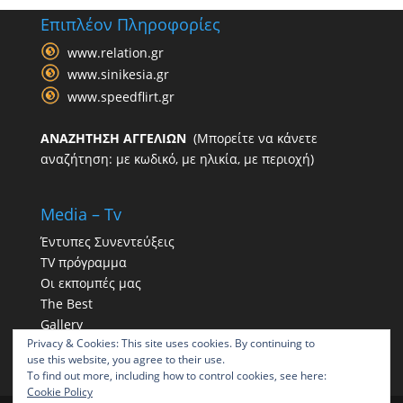
Επιπλέον Πληροφορίες
www.relation.gr
www.sinikesia.gr
www.speedflirt.gr
ΑΝΑΖΗΤΗΣΗ ΑΓΓΕΛΙΩΝ
(Μπορείτε να κάνετε
αναζήτηση: με κωδικό, με ηλικία, με περιοχή)
Media – Tv
Έντυπες Συνεντεύξεις
TV πρόγραμμα
Οι εκπομπές μας
The Best
Gallery
Privacy & Cookies: This site uses cookies. By continuing to
Η παρουσία μας στα social
use this website, you agree to their use.
To find out more, including how to control cookies, see here:
Cookie Policy