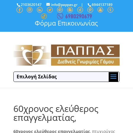
2103620147
info@pappas.gr
|
6944137189
Φόρμα Επικοινωνίας
Επιλογή Σελίδας
60χρονος ελεύθερος
επαγγελματίας,
60χρονος ελεύθερος επαγγελματίας
, πτυχιούχος