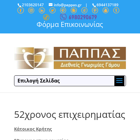
2103620147
info@pappas.gr
|
6944137189
Φόρμα Επικοινωνίας
Επιλογή Σελίδας
52χρονος επιχειρηματίας
Κάτοικος Κρήτης