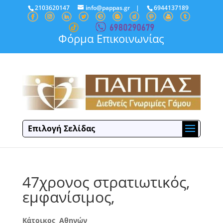
2103620147
info@pappas.gr
|
6944137189
Φόρμα Επικοινωνίας
Επιλογή Σελίδας
47χρονος στρατιωτικός,
εμφανίσιμος,
Κάτοικος Αθηνών