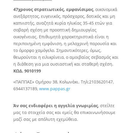
47χρονος στρατιωτικός, εμφανίσιμος
,
οικονομικά
ανεξάρτητος, ευγενικός, πρόσχαρος, δοτικός και μη
καπνιστής, αναζητά κυρία ηλικίας 35-45 ετών για
σοβαρή σχέση με προοπτική δημιουργίας
οικογένειας. Επιθυμητά χαρακτηριστικά είναι η
περιποιημένη εμφάνιση, η μελαχρινή παρουσία και
το όμορφο χαμόγελο. Σημαντικότερες, όμως,
θεωρούνται η ειλικρίνεια, ο αμοιβαίος σεβασμός και
η διάθεση για μια ουσιαστική και σταθερή σχέση.
ΚΩΔ.
9010199
«ΠΑΠΠΑΣ» Ομήρου 38, Κολωνάκι. Τηλ:2103620147,
6944137189,
www.pappas.gr
Άν σας ενδιαφέρει η αγγελία γνωριμίας
, στείλτε
μας τα στοιχεία σας και εμείς θα επικοινωνήσουμε
μαζί σας με απόλυτη εχεμύθεια.