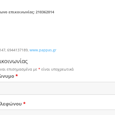
ωνο επικοινωνίας: 210362014
147, 6944137189,
www.pappas.gr
ικοινωνίας
ίναι επισημασμένα με
*
είναι υποχρεωτικά
ώνυμο
*
τηλεφώνου
*