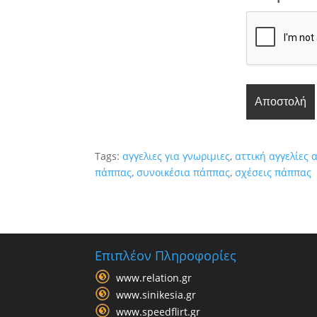
Tags:
αγγελιες για γνωριμιες
,
αττική αγγελίες
πάππας
,
συνοικέσια πάππας
,
σχέσεις πάππας
Επιπλέον Πληροφορίες
www.relation.gr
www.sinikesia.gr
www.speedflirt.gr