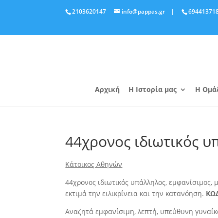
2103620147
info@pappas.gr
|
69441371
Αρχική
Η Ιστορία μας
Η Ομά
44χρονος ιδιωτικός υ
Κάτοικος Αθηνών
44χρονος ιδιωτικός υπάλληλος, εμφανίσιμος, 
εκτιμά την ειλικρίνεια και την κατανόηση.
ΚΩ
Αναζητά εμφανίσιμη, λεπτή, υπεύθυνη γυναίκα