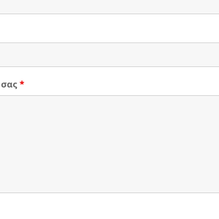
 σας
*