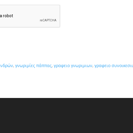
 ανδρών
,
γνωριμίες πάππας
,
γραφειο γνωριμιων
,
γραφειο συνοικεσι