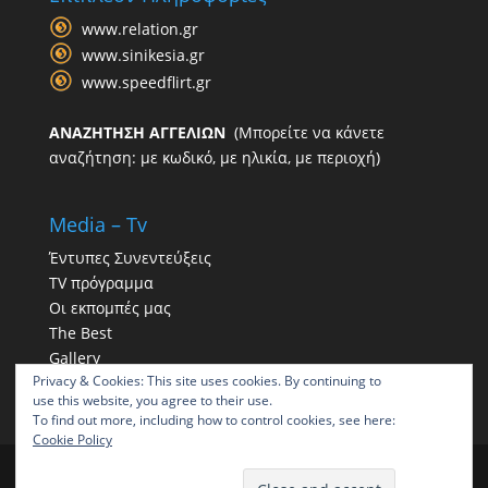
www.relation.gr
www.sinikesia.gr
www.speedflirt.gr
ΑΝΑΖΗΤΗΣΗ ΑΓΓΕΛΙΩΝ
(Μπορείτε να κάνετε
αναζήτηση: με κωδικό, με ηλικία, με περιοχή)
Media – Tv
Έντυπες Συνεντεύξεις
TV πρόγραμμα
Οι εκπομπές μας
The Best
Gallery
Privacy & Cookies: This site uses cookies. By continuing to
Η παρουσία μας στα social
use this website, you agree to their use.
To find out more, including how to control cookies, see here:
Cookie Policy
ΠΑΠΠΑΣ | Γραφείο συνοικεσίων | Γραφεία