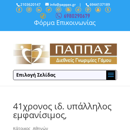
2103620147
info@pappas.gr
|
6944137189
Φόρμα Επικοινωνίας
Επιλογή Σελίδας
41χρονος ιδ. υπάλληλος
εμφανίσιμος,
Κάτοικος Αθηνών