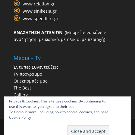
www.relation.gr
www.sinikesia.gr
www.speedflirt.gr
ΑΝΑΖΗΤΗΣΗ ΑΓΓΕΛΙΩΝ
(Μπορείτε να κάνετε
αναζήτηση: με κωδικό, με ηλικία, με περιοχή)
Media – Tv
Έντυπες Συνεντεύξεις
TV πρόγραμμα
Οι εκπομπές μας
The Best
Gallery
Privacy & Cookies: This site uses cookies. By continuing to
Η παρουσία μας στα social
use this website, you agree to their use.
To find out more, including how to control cookies, see here:
Cookie Policy
ΠΑΠΠΑΣ | Γραφείο συνοικεσίων | Γραφεία