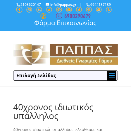
2103620147
info@pappas.gr
|
6944137189
Φόρμα Επικοινωνίας
Επιλογή Σελίδας
40χρονος ιδιωτικός
υπάλληλος
40χρονος ιδιωτικός υπάλληλος, ελεύθερος και