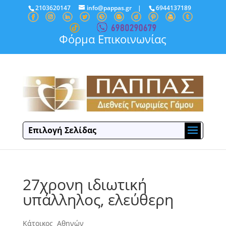
2103620147
info@pappas.gr
|
6944137189
Φόρμα Επικοινωνίας
Επιλογή Σελίδας
27χρονη ιδιωτική
υπάλληλος, ελεύθερη
Κάτοικος Αθηνών