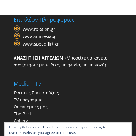
Επιπλέον Πληροφορίες
www.relation.gr
www.sinikesia.gr
www.speedflirt.gr
ΑΝΑΖΗΤΗΣΗ ΑΓΓΕΛΙΩΝ
(Μπορείτε να κάνετε
αναζήτηση: με κωδικό, με ηλικία, με περιοχή)
Media – Tv
Έντυπες Συνεντεύξεις
TV πρόγραμμα
Οι εκπομπές μας
The Best
Gallery
Privacy & Cookies: This site uses cookies. By continuing to
Η παρουσία μας στα social
use this website, you agree to their use.