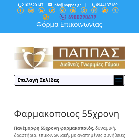
2103620147
info@pappas.gr
|
6944137189
Φόρμα Επικοινωνίας
Επιλογή Σελίδας
Φαρμακοποιoς 55χρονη
Πανέμορφη 55χρονη φαρμακοποιός
, δυναμική,
δραστήρια,
επικοινωνιακή, με αγαπημένες συνήθειες