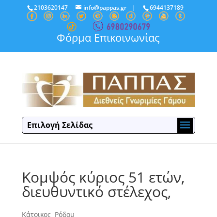
2103620147
info@pappas.gr
|
6944137189
Φόρμα Επικοινωνίας
Επιλογή Σελίδας
Κομψός κύριος 51 ετών,
διευθυντικό στέλεχος,
Κάτοικος Ρόδου