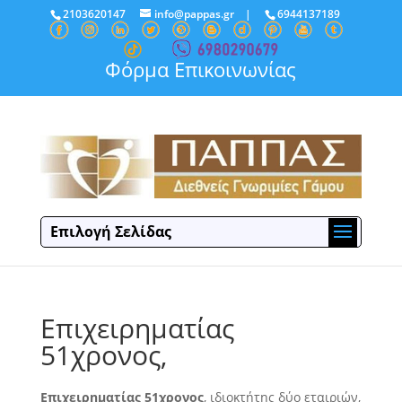
2103620147
info@pappas.gr
|
6944137189
Φόρμα Επικοινωνίας
Επιλογή Σελίδας
Επιχειρηματίας
51χρονος,
Επιχειρηματίας 51χρονος
, ιδιοκτήτης δύο εταιριών,