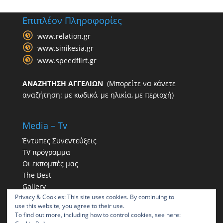
Επιπλέον Πληροφορίες
www.relation.gr
www.sinikesia.gr
www.speedflirt.gr
ΑΝΑΖΗΤΗΣΗ ΑΓΓΕΛΙΩΝ
(Μπορείτε να κάνετε
αναζήτηση: με κωδικό, με ηλικία, με περιοχή)
Media – Tv
Έντυπες Συνεντεύξεις
TV πρόγραμμα
Οι εκπομπές μας
The Best
Gallery
Privacy & Cookies: This site uses cookies. By continuing to
Η παρουσία μας στα social
use this website, you agree to their use.
To find out more, including how to control cookies, see here: