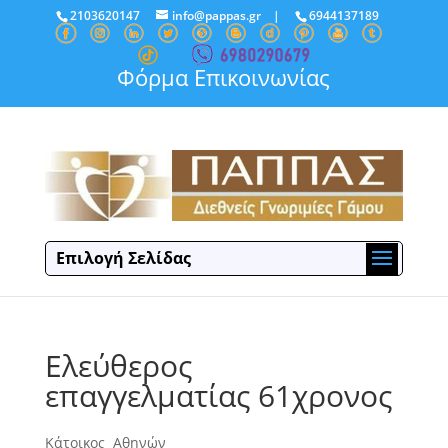
2103620147
info@pappas.gr
|
6944137189
Φόρμα Επικοινωνίας
Επιλογή Σελίδας
Ελεύθερος
επαγγελματίας 61χρονος
Κάτοικος Αθηνών