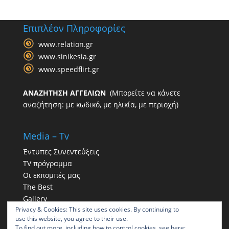
Επιπλέον Πληροφορίες
www.relation.gr
www.sinikesia.gr
www.speedflirt.gr
ΑΝΑΖΗΤΗΣΗ ΑΓΓΕΛΙΩΝ
(Μπορείτε να κάνετε
αναζήτηση: με κωδικό, με ηλικία, με περιοχή)
Media – Tv
Έντυπες Συνεντεύξεις
TV πρόγραμμα
Οι εκπομπές μας
The Best
Gallery
Privacy & Cookies: This site uses cookies. By continuing to
Η παρουσία μας στα social
use this website, you agree to their use.
To find out more, including how to control cookies, see here: