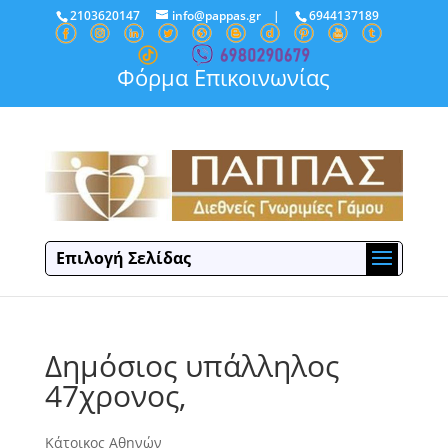
2103620147
info@pappas.gr
|
6944137189
Φόρμα Επικοινωνίας
Επιλογή Σελίδας
Δημόσιος υπάλληλος
47χρονος,
Κάτοικος Αθηνών